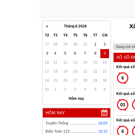
X
«
Tháng 8 2026
T2
T3
T4
T5
T6
T7
CN
27
28
29
30
31
1
2
Đang chờ xổ
3
4
5
6
7
8
9
XỔ SỐ ĐI
10
11
12
13
14
15
16
Kết quả xổ
17
18
19
20
21
22
23
6
24
25
26
27
28
29
30
31
1
2
3
4
5
6
Kết quả xổ
Hôm nay
03
HÔM NAY
Kết quả xổ
Truyền Thống
18:05
6
Điện Toán 123
18:15