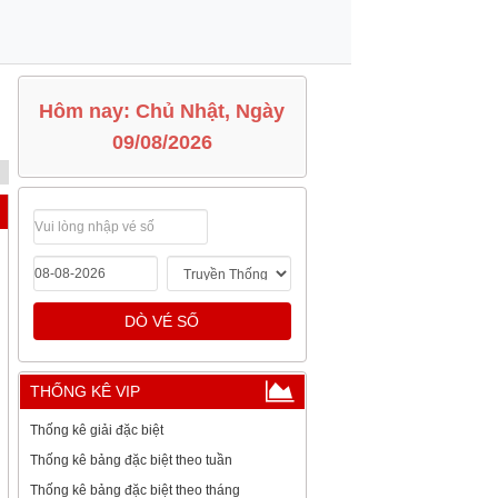
Hôm nay: Chủ Nhật, Ngày
09/08/2026
THỐNG KÊ VIP
Thống kê giải đặc biệt
Thống kê bảng đặc biệt theo tuần
Thống kê bảng đặc biệt theo tháng