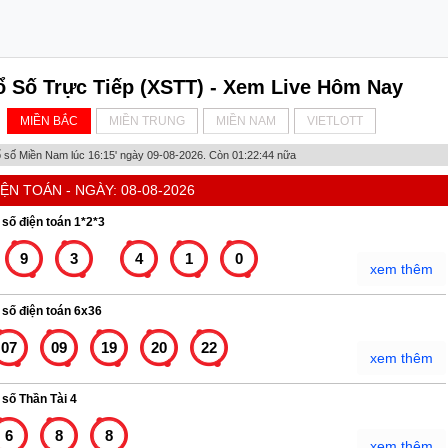
ổ Số Trực Tiếp (XSTT) - Xem Live Hôm Nay
MIỀN BẮC
MIỀN TRUNG
MIỀN NAM
VIETLOTT
 số Miền Nam lúc 16:15' ngày 09-08-2026. Còn
01:22:44
nữa
ỆN TOÁN - NGÀY: 08-08-2026
 số điện toán 1*2*3
9
3
4
1
0
xem thêm
 số điện toán 6x36
07
09
19
20
22
xem thêm
 số Thần Tài 4
6
8
8
xem thêm