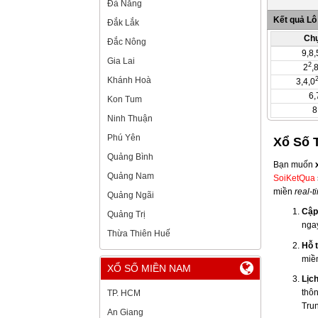
Đà Nẵng
Kết quả Lô
Đắk Lắk
Ch
Đắc Nông
9,8,
Gia Lai
2
2
,
Khánh Hoà
3,4,0
6,
Kon Tum
8
Ninh Thuận
Phú Yên
Xổ Số T
Quảng Bình
Bạn muốn
Quảng Nam
SoiKetQua
miền
real-t
Quảng Ngãi
Cập
Quảng Trị
ngay
Thừa Thiên Huế
Hỗ 
miền
XỔ SỐ MIỀN NAM
Lịc
thô
TP. HCM
Trun
An Giang