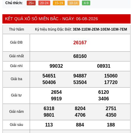
Chú thích:
25+
20-24
15-19
10-14
4-9
KẾT QUẢ XỔ SỐ MIỀN BẮC - NGÀY: 06-08-2026
Thứ Năm
Ký hiệu trúng Đặc Biệt:
3EM-11EM-2EM-10EM-1EM-7EM
26167
Giải ĐB
68160
Giải nhất
99032
08931
Giải nhì
54651
94887
15060
Giải ba
50406
53504
17720
2654
6120
Giải tư
9919
3406
6318
8204
2751
Giải năm
9801
4706
4350
113
884
188
Giải sáu