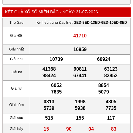
KẾT QUẢ XỔ SỐ MIỀN BẮC - NGÀY: 31-07-2026
Thứ Sáu
Ký hiệu trúng Đặc Biệt:
2ED-3ED-13ED-6ED-10ED-8ED
41710
Giải ĐB
16959
Giải nhất
10739
60924
Giải nhì
41368
90811
63123
Giải ba
98424
67441
83952
6052
8854
Giải tư
7635
5079
0313
1998
4305
Giải năm
5739
5938
7735
515
155
117
Giải sáu
15
90
04
83
Giải bảy