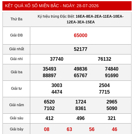
KẾT QUẢ XỔ SỐ MIỀN BẮC - NGÀY: 28-07-2026
Ký hiệu trúng Đặc Biệt:
16EA-8EA-2EA-11EA-10EA-
Thứ Ba
12EA-3EA-15EA
65000
Giải ĐB
52177
Giải nhất
37740
76132
Giải nhì
35493
49836
74840
Giải ba
88897
65767
91690
3003
2504
Giải tư
4474
7715
6520
1724
2965
Giải năm
7102
8361
5090
412
496
321
Giải sáu
08
63
56
46
Giải bảy