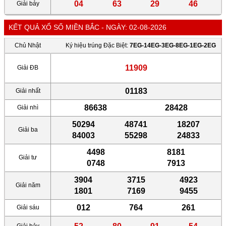
04
63
29
46
Giải bảy
KẾT QUẢ XỔ SỐ MIỀN BẮC - NGÀY: 02-08-2026
Chủ Nhật
Ký hiệu trúng Đặc Biệt:
7EG-14EG-3EG-8EG-1EG-2EG
11909
Giải ĐB
01183
Giải nhất
86638
28428
Giải nhì
50294
48741
18207
Giải ba
84003
55298
24833
4498
8181
Giải tư
0748
7913
3904
3715
4923
Giải năm
1801
7169
9455
012
764
261
Giải sáu
Giải bảy