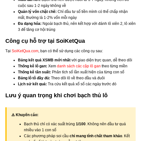
cuộc sau 1-2 ngày không về
Quản lý vốn chặt chẽ:
Chỉ đầu tư số tiền mình có thể chấp nhận
mất, thường là 1-2% vốn mỗi ngày
Đa dạng hóa:
Ngoài bạch thủ, nên kết hợp với đánh lô xiên 2, lô xiên
3 để tăng cơ hội trúng
Công cụ hỗ trợ tại SoiKetQua
Tại
SoiKetQua.com
, bạn có thể sử dụng các công cụ sau:
Bảng kết quả XSMB mới nhất
với giao diện trực quan, dễ theo dõi
Thống kê lô gan:
Xem
danh sách các cặp lô gan
theo từng miền
Thống kê tần suất:
Phân tích số lần xuất hiện của từng con số
Bảng lô tô đầy đủ:
Theo dõi lô về theo đầu và đuôi
Lịch sử kết quả:
Tra cứu kết quả xổ số các ngày trước đó
Lưu ý quan trọng khi chơi bạch thủ lô
⚠️ Khuyến cáo:
Bạch thủ chỉ có xác suất trúng
1/100
. Không nên đầu tư quá
nhiều vào 1 con số
Các phương pháp soi cầu
chỉ mang tính chất tham khảo
. Kết