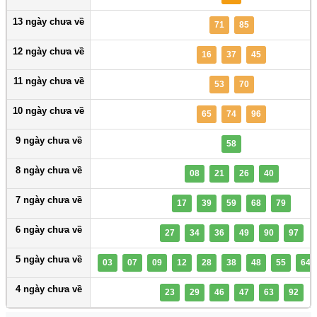
13 ngày chưa về
71
85
12 ngày chưa về
16
37
45
11 ngày chưa về
53
70
10 ngày chưa về
65
74
96
9 ngày chưa về
58
8 ngày chưa về
08
21
26
40
7 ngày chưa về
17
39
59
68
79
6 ngày chưa về
27
34
36
49
90
97
5 ngày chưa về
03
07
09
12
28
38
48
55
64
4 ngày chưa về
23
29
46
47
63
92