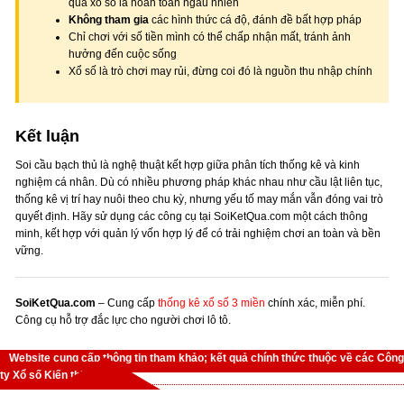
quả xổ số là hoàn toàn ngẫu nhiên
Không tham gia
các hình thức cá độ, đánh đề bất hợp pháp
Chỉ chơi với số tiền mình có thể chấp nhận mất, tránh ảnh
hưởng đến cuộc sống
Xổ số là trò chơi may rủi, đừng coi đó là nguồn thu nhập chính
Kết luận
Soi cầu bạch thủ là nghệ thuật kết hợp giữa phân tích thống kê và kinh
nghiệm cá nhân. Dù có nhiều phương pháp khác nhau như cầu lật liên tục,
thống kê vị trí hay nuôi theo chu kỳ, nhưng yếu tố may mắn vẫn đóng vai trò
quyết định. Hãy sử dụng các công cụ tại SoiKetQua.com một cách thông
minh, kết hợp với quản lý vốn hợp lý để có trải nghiệm chơi an toàn và bền
vững.
SoiKetQua.com
– Cung cấp
thống kê xổ số 3 miền
chính xác, miễn phí.
Công cụ hỗ trợ đắc lực cho người chơi lô tô.
Website cung cấp thông tin tham khảo; kết quả chính thức thuộc về các Công
ty Xổ số Kiến thiết.