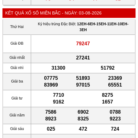
KẾT QUẢ XỔ SỐ MIỀN BẮC - NGÀY: 03-08-2026
Ký hiệu trúng Đặc Biệt:
12EH-6EH-15EH-11EH-10EH-
Thứ Hai
3EH
79247
Giải ĐB
27241
Giải nhất
31300
51792
Giải nhì
07775
51893
23369
Giải ba
83969
97015
65551
7710
8275
Giải tư
9162
1657
7586
6902
0788
Giải năm
8923
8325
9223
025
472
724
Giải sáu