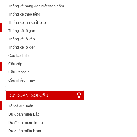
Thống kê bảng đặc biệt theo năm
Thống kê theo tổng
Thống kê tần suất lô tô
Thống kê lô gan
Thống kê lô kép
Thống kê lô xiên
Cầu bạch thủ
Cầu cặp
Cầu Pascale
Cầu nhiều nháy
DỰ ĐOÁN, SOI CẦU
Tất cả dự đoán
Dự đoán miền Bắc
Dự đoán miền Trung
Dự đoán miền Nam