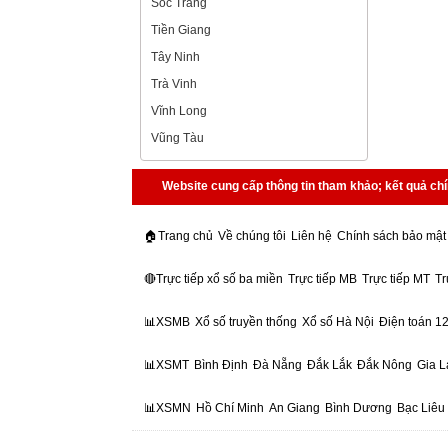
Sóc Trăng
Tiền Giang
Tây Ninh
Trà Vinh
Vĩnh Long
Vũng Tàu
Website cung cấp thông tin tham khảo; kết quả chí
🏠
Trang chủ
Về chúng tôi
Liên hệ
Chính sách bảo mật
🔴
Trực tiếp xổ số ba miền
Trực tiếp MB
Trực tiếp MT
Tr
📊
XSMB
Xổ số truyền thống
Xổ số Hà Nội
Điện toán 1
📊
XSMT
Bình Định
Đà Nẵng
Đắk Lắk
Đắk Nông
Gia L
📊
XSMN
Hồ Chí Minh
An Giang
Bình Dương
Bạc Liêu