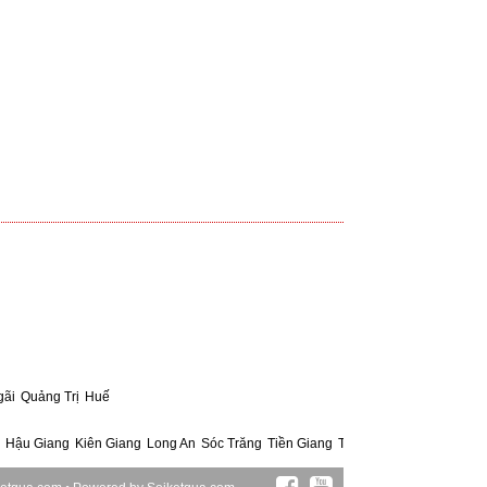
gãi
Quảng Trị
Huế
Hậu Giang
Kiên Giang
Long An
Sóc Trăng
Tiền Giang
Tây Ninh
Trà Vinh
Vĩnh 