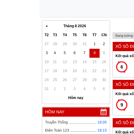
«
Tháng 8 2026
T2
T3
T4
T5
T6
T7
CN
Đang tường t
27
28
29
30
31
1
2
XỔ SỐ ĐI
3
4
5
6
7
8
9
Kết quả xổ
10
11
12
13
14
15
16
6
17
18
19
20
21
22
23
24
25
26
27
28
29
30
XỔ SỐ ĐI
31
1
2
3
4
5
6
Kết quả xổ
Hôm nay
9
HÔM NAY
XỔ SỐ ĐI
Truyền Thống
18:05
Điện Toán 123
18:15
Kết quả xổ