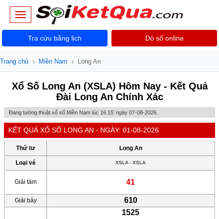
Toggle
navigation
Tra cứu bằng lịch
Dò số online
Trang chủ
Miền Nam
Long An
Xổ Số Long An (XSLA) Hôm Nay - Kết Quả
Đài Long An Chính Xác
Đang tường thuật xổ số Miền Nam lúc 16:15' ngày 07-08-2026.
KẾT QUẢ XỔ SỐ LONG AN - NGÀY: 01-08-2026
Thứ tư
Long An
Loại vé
XSLA - XSLA
41
Giải tám
610
Giải bảy
1525