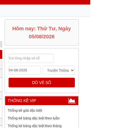
Hôm nay: Thứ Tư, Ngày
05/08/2026
THỐNG KÊ VIP
Thống kê giải đặc biệt
Thống kê bảng đặc biệt theo tuần
Thống kê bảng đặc biệt theo tháng