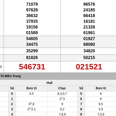
71079
96576
97628
24185
36632
66418
37935
16181
19156
21328
01589
61961
54605
01927
34475
68080
35299
34820
81826
50215
546731
021521
ệt
 Tô Miền Trung
Huế
Số
Đơn Vị
Chục
Số
Đơn Vị
0
4,5
8,3,0,7
5
6
2
1
2
,5
6
8
2
2
6
,8
9
7
9,5
2
3
2
,5,1
6,2
8
5,9
4
7,8,9
9
7,0,9