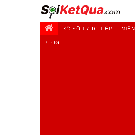
XỔ SỐ TRỰC TIẾP
MIỀN
BLOG