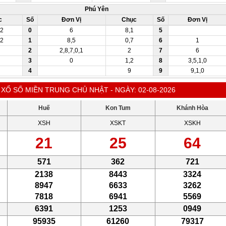
Phú Yên
c
Số
Đơn Vị
Chục
Số
Đơn Vị
,2
0
6
8,1
5
,2
1
8,5
0,7
6
1
2
2,8,7,0,1
2
7
6
3
0
1,2
8
3,5,1,0
4
9
9
9,1,0
 XỔ SỐ MIỀN TRUNG CHỦ NHẬT - NGÀY: 02-08-2026
Huế
Kon Tum
Khánh Hòa
XSH
XSKT
XSKH
21
25
64
571
362
721
2138
8443
3324
8947
6633
3262
7818
6941
5569
6391
1253
0949
95935
61260
79317