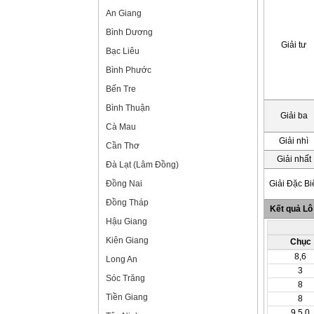
An Giang
Bình Dương
Giải tư
Bạc Liêu
Bình Phước
Bến Tre
Bình Thuận
Giải ba
Cà Mau
Giải nhì
Cần Thơ
Giải nhất
Đà Lạt (Lâm Đồng)
Đồng Nai
Giải Đặc Bi
Đồng Tháp
Kết quả Lô
Hậu Giang
Kiên Giang
Chục
8,6
Long An
3
Sóc Trăng
8
Tiền Giang
8
9,5,0