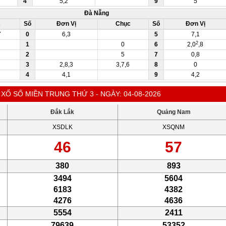
4
5,2
9
5
Đà Nẵng
c
Số
Đơn Vị
Chục
Số
Đơn Vị
7
0
6,3
5
7,1
2
1
0
6
2,0
,8
2
5
7
0,8
3
2,8,3
3,7,6
8
0
4
4,1
9
4,2
XỔ SỐ MIỀN TRUNG THỨ 3 - NGÀY: 04-08-2026
Đắk Lắk
Quảng Nam
XSDLK
XSQNM
46
57
380
893
3494
5604
6183
4382
4276
4636
5554
2411
79639
53352