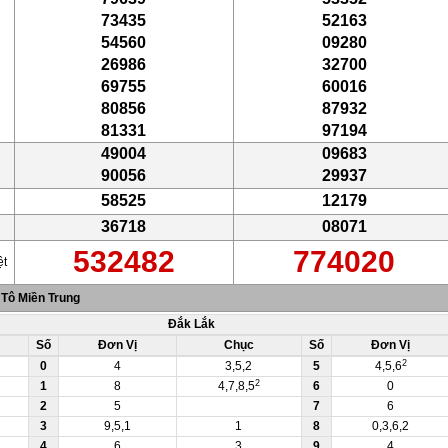
73435
52163
54560
09280
26986
32700
69755
60016
80856
87932
81331
97194
49004
09683
90056
29937
58525
12179
36718
08071
532482
774020
ệt
 Tô Miền Trung
Đắk Lắk
Số
Đơn Vị
Chục
Số
Đơn Vị
2
0
4
3,5,2
5
4,5,6
2
1
8
4,7,8,5
6
0
2
5
7
6
3
9,5,1
1
8
0,3,6,2
4
6
3
9
4