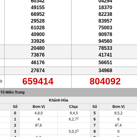
60342
04294
49155
18370
66952
82238
29528
83957
61028
75003
40900
90978
33926
94560
20480
78533
73676
41741
46176
56651
27674
34968
659414
804092
ệt
 Tô Miền Trung
Khánh Hòa
Số
Đơn Vị
Chục
Số
Đơn Vị
0
4,8,0
9,4,5
5
8,5,2
2
1
4
6,2,7
6
6
2
2
2
8
,6
7
6
,4
2
3
5,0,2
8
0