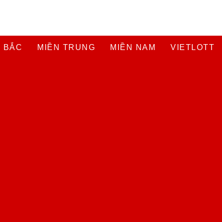
 BẮC
MIỀN TRUNG
MIỀN NAM
VIETLOTT