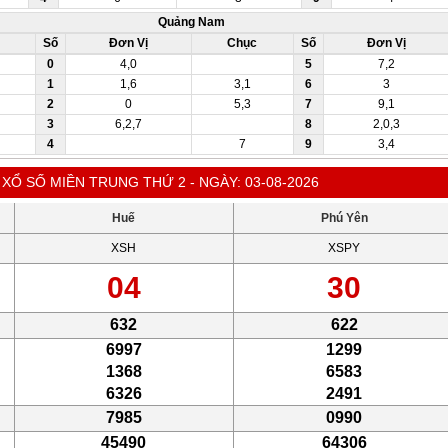
Quảng Nam
Số
Đơn Vị
Chục
Số
Đơn Vị
0
4,0
5
7,2
1
1,6
3,1
6
3
2
0
5,3
7
9,1
3
6,2,7
8
2,0,3
4
7
9
3,4
XỔ SỐ MIỀN TRUNG THỨ 2 - NGÀY: 03-08-2026
Huế
Phú Yên
XSH
XSPY
04
30
632
622
6997
1299
1368
6583
6326
2491
7985
0990
45490
64306