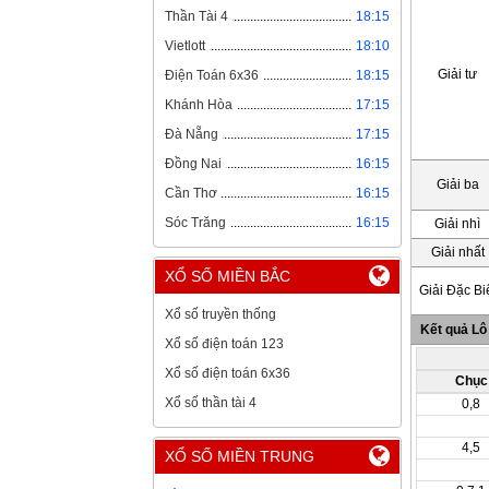
Thần Tài 4
18:15
Vietlott
18:10
Giải tư
Điện Toán 6x36
18:15
Khánh Hòa
17:15
Đà Nẵng
17:15
Đồng Nai
16:15
Giải ba
Cần Thơ
16:15
Sóc Trăng
16:15
Giải nhì
Giải nhất
XỔ SỐ MIỀN BẮC
Giải Đặc Bi
Xổ số truyền thống
Kết quả Lô
Xổ số điện toán 123
Xổ số điện toán 6x36
Chục
Xổ số thần tài 4
0,8
4,5
XỔ SỐ MIỀN TRUNG