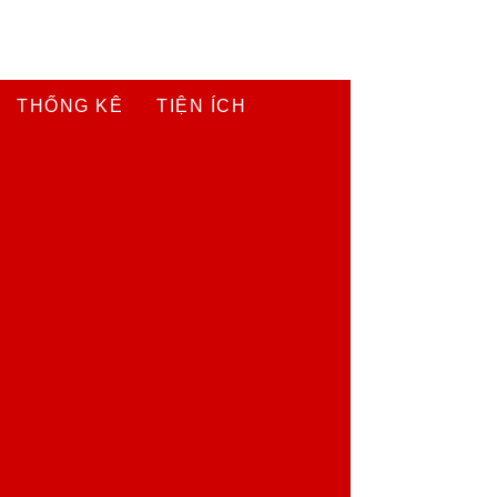
THỐNG KÊ
TIỆN ÍCH