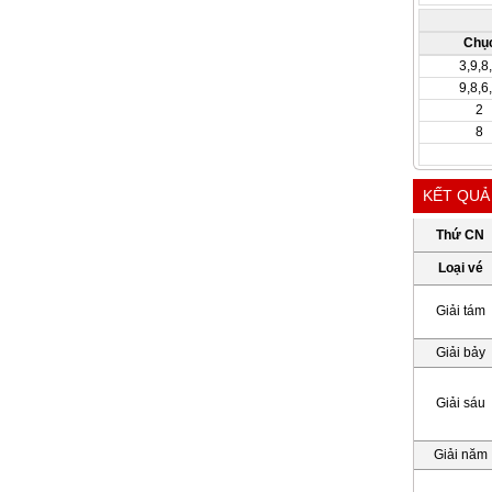
Chụ
3,9,8
9,8,6
2
8
KẾT QUẢ
Thứ CN
Loại vé
Giải tám
Giải bảy
Giải sáu
Giải năm