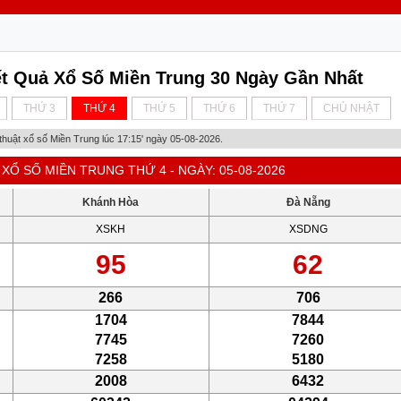
t Quả Xổ Số Miền Trung 30 Ngày Gần Nhất
THỨ 3
THỨ 4
THỨ 5
THỨ 6
THỨ 7
CHỦ NHẬT
huật xổ số Miền Trung lúc 17:15' ngày 05-08-2026.
XỔ SỐ MIỀN TRUNG THỨ 4 - NGÀY: 05-08-2026
Khánh Hòa
Đà Nẵng
XSKH
XSDNG
95
62
266
706
1704
7844
7745
7260
7258
5180
2008
6432