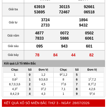
63919
30115
92661
Giải ba
53695
72467
06518
3724
1894
Giải tư
2733
9432
4877
0072
0502
Giải năm
7833
5986
6061
095
943
601
Giải sáu
78
84
44
82
Giải bảy
Kết quả Lô Tô Miền Bắc
Chục
Số
Đơn Vị
Chục
Số
Đơn Vị
2
1
0
1,2
9
,1,2
5
2
2
0,6
1
9,5,8,0
8
6
1
,7,2
2
2
8,7,0,3,6
2
4,5
7
,6
7
8,7
,2
2
2
4,3
3
3
,2
7,1
8
4,2,6
2
8,4,2,9
4
4,3
1
9
5
,4
KẾT QUẢ XỔ SỐ MIỀN BẮC THỨ 3 - NGÀY: 28/07/2026