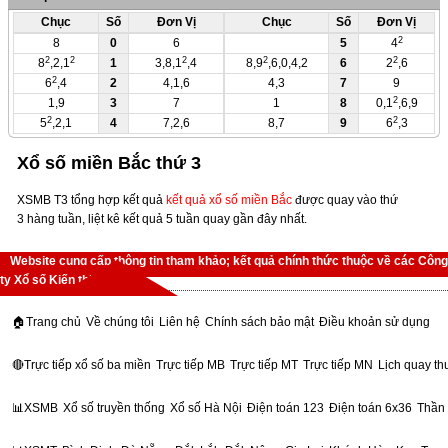
Chục
Số
Đơn Vị
Chục
Số
Đơn Vị
2
8
0
6
5
4
2
2
2
2
2
8
,2,1
1
3,8,1
,4
8,9
,6,0,4,2
6
2
,6
2
6
,4
2
4,1,6
4,3
7
9
2
1,9
3
7
1
8
0,1
,6,9
2
2
5
,2,1
4
7,2,6
8,7
9
6
,3
Xổ số miền Bắc thứ 3
XSMB T3 tổng hợp kết quả
kết quả xổ số miền Bắc
được quay vào thứ
3 hàng tuần, liệt kê kết quả 5 tuần quay gần đây nhất.
Website cung cấp thông tin tham khảo; kết quả chính thức thuộc về các Công
ty Xổ số Kiến thiết.
🏠
Trang chủ
Về chúng tôi
Liên hệ
Chính sách bảo mật
Điều khoản sử dụng
🔴
Trực tiếp xổ số ba miền
Trực tiếp MB
Trực tiếp MT
Trực tiếp MN
Lịch quay t
📊
XSMB
Xổ số truyền thống
Xổ số Hà Nội
Điện toán 123
Điện toán 6x36
Thần 