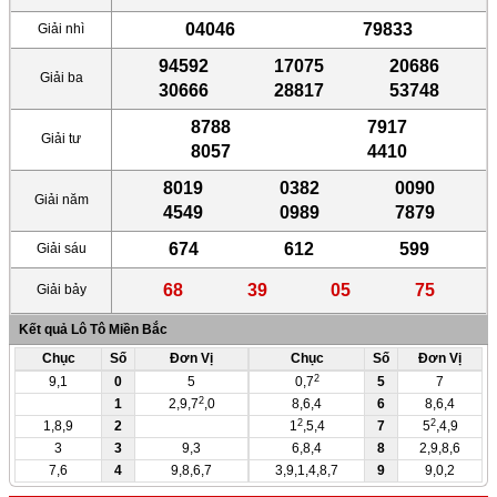
04046
79833
Giải nhì
94592
17075
20686
Giải ba
30666
28817
53748
8788
7917
Giải tư
8057
4410
8019
0382
0090
Giải năm
4549
0989
7879
674
612
599
Giải sáu
68
39
05
75
Giải bảy
Kết quả Lô Tô Miền Bắc
Chục
Số
Đơn Vị
Chục
Số
Đơn Vị
2
9,1
0
5
0,7
5
7
2
1
2,9,7
,0
8,6,4
6
8,6,4
2
2
1,8,9
2
1
,5,4
7
5
,4,9
3
3
9,3
6,8,4
8
2,9,8,6
7,6
4
9,8,6,7
3,9,1,4,8,7
9
9,0,2