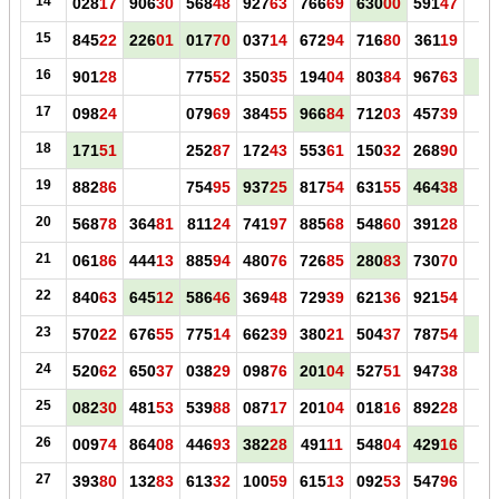
14
028
17
906
30
568
48
927
63
766
69
630
00
591
47
15
845
22
226
01
017
70
037
14
672
94
716
80
361
19
16
901
28
775
52
350
35
194
04
803
84
967
63
17
098
24
079
69
384
55
966
84
712
03
457
39
18
171
51
252
87
172
43
553
61
150
32
268
90
19
882
86
754
95
937
25
817
54
631
55
464
38
20
568
78
364
81
811
24
741
97
885
68
548
60
391
28
21
061
86
444
13
885
94
480
76
726
85
280
83
730
70
22
840
63
645
12
586
46
369
48
729
39
621
36
921
54
23
570
22
676
55
775
14
662
39
380
21
504
37
787
54
24
520
62
650
37
038
29
098
76
201
04
527
51
947
38
25
082
30
481
53
539
88
087
17
201
04
018
16
892
28
26
009
74
864
08
446
93
382
28
491
11
548
04
429
16
27
393
80
132
83
613
32
100
59
615
13
092
53
547
96