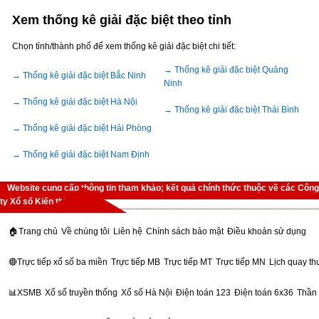
Xem thống kê giải đặc biệt theo tỉnh
Chọn tỉnh/thành phố để xem thống kê giải đặc biệt chi tiết:
→ Thống kê giải đặc biệt Quảng
→ Thống kê giải đặc biệt Bắc Ninh
Ninh
→ Thống kê giải đặc biệt Hà Nội
→ Thống kê giải đặc biệt Thái Bình
→ Thống kê giải đặc biệt Hải Phòng
→ Thống kê giải đặc biệt Nam Định
Website cung cấp thông tin tham khảo; kết quả chính thức thuộc về các Công
ty Xổ số Kiến thiết.
🏠
Trang chủ
Về chúng tôi
Liên hệ
Chính sách bảo mật
Điều khoản sử dụng
🔴
Trực tiếp xổ số ba miền
Trực tiếp MB
Trực tiếp MT
Trực tiếp MN
Lịch quay t
📊
XSMB
Xổ số truyền thống
Xổ số Hà Nội
Điện toán 123
Điện toán 6x36
Thần 