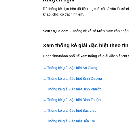
Dù thống kê dựa trên dữ liệu thực tế, xổ số vẫn là
trò c
khảo, chơi có trách nhiệm.
SoiKetQua.com
– Thống kê xổ số Miền Nam cập nhật h
Xem thống kê giải đặc biệt theo tỉ
Chọn tỉnh/thành phố để xem thống kê giải đặc biệt chi ti
→ Thống kê giải đặc biệt An Giang
→ Thống kê giải đặc biệt Bình Dương
→ Thống kê giải đặc biệt Bình Phước
→ Thống kê giải đặc biệt Bình Thuận
→ Thống kê giải đặc biệt Bạc Liêu
→ Thống kê giải đặc biệt Bến Tre