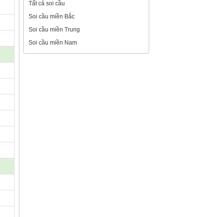
Tất cả soi cầu
Soi cầu miền Bắc
Soi cầu miền Trung
Soi cầu miền Nam