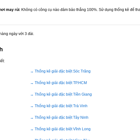
hơi may rủi
. Không có công cụ nào đảm bảo thắng 100%. Sử dụng thống kê để t
àng ngày với 3 đài.
nh
ết:
→ Thống kê giải đặc biệt Sóc Trăng
→ Thống kê giải đặc biệt TP.HCM
→ Thống kê giải đặc biệt Tiền Giang
→ Thống kê giải đặc biệt Trà Vinh
→ Thống kê giải đặc biệt Tây Ninh
→ Thống kê giải đặc biệt Vĩnh Long