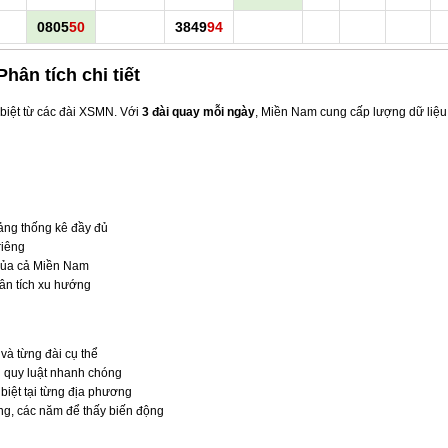
0805
50
3849
94
hân tích chi tiết
biệt từ các đài XSMN. Với
3 đài quay mỗi ngày
, Miền Nam cung cấp lượng dữ liệu
ảng thống kê đầy đủ
riêng
 của cả Miền Nam
ân tích xu hướng
và từng đài cụ thể
n quy luật nhanh chóng
biệt tại từng địa phương
ng, các năm để thấy biến động