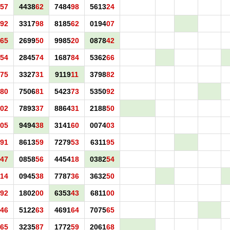
57
4438
62
7484
98
5613
24
92
3317
98
8185
62
0194
07
65
2699
50
9985
20
0878
42
54
2845
74
1687
84
5362
66
75
3327
31
9119
11
3798
82
80
7506
81
5423
73
5350
92
02
7893
37
8864
31
2188
50
05
9494
38
3141
60
0074
03
91
8613
59
7279
53
6311
95
47
0858
56
4454
18
0382
54
14
0945
38
7787
36
3632
50
92
1802
00
6353
43
6811
00
46
5122
63
4691
64
7075
65
65
3235
87
1772
59
2061
68