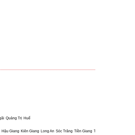
gãi
Quảng Trị
Huế
Hậu Giang
Kiên Giang
Long An
Sóc Trăng
Tiền Giang
Tây Ninh
Trà Vinh
Vĩnh 