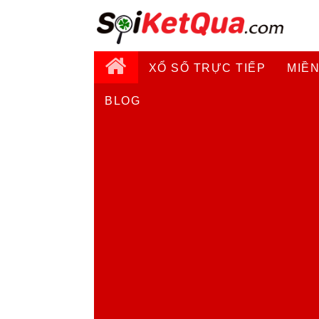
XỔ SỐ TRỰC TIẾP
MIỀN
BLOG