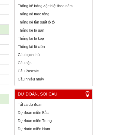
Thống kê bảng đặc biệt theo năm
Thống kê theo tổng
Thống kê tần suất lô tô
Thống kê lô gan
Thống kê lô kép
Thống kê lô xiên
Cầu bạch thủ
Cầu cặp
Cầu Pascale
Cầu nhiều nháy
DỰ ĐOÁN, SOI CẦU
Tất cả dự đoán
Dự đoán miền Bắc
Dự đoán miền Trung
Dự đoán miền Nam